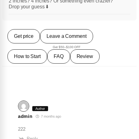
2 inches? 4 inches? Or something even crazier?
Drop your guess ⬇️
Get price
Leave a Comment
Get $50–$100 OFF
How to Start
FAQ
Review
Author
admin
7 months ago
222
Reply