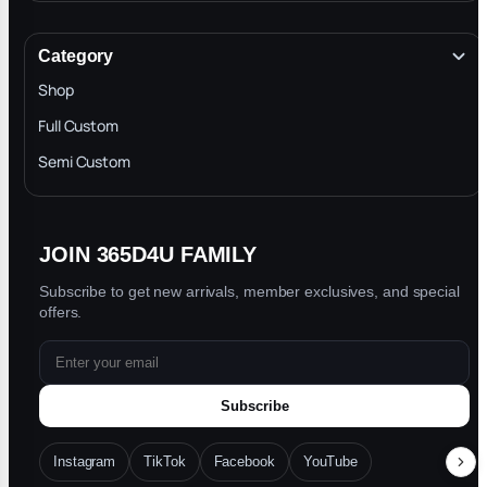
About
Terms & Conditions
Category
INTELLECTUAL PROPERTY RIGHTS
Shop
Privacy Policy
Full Custom
Blog
Semi Custom
JOIN 365D4U FAMILY
Subscribe to get new arrivals, member exclusives, and special
offers.
Subscribe
Instagram
TikTok
Facebook
YouTube