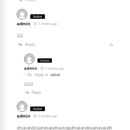
Author
admin
7 months ago
111
Reply
Author
admin
7 months ago
Reply to
admin
2222
Reply
Author
admin
7 months ago
dhsjkahdksjahdsakjdhaskdjadhsjkahdksjahdsakjdh